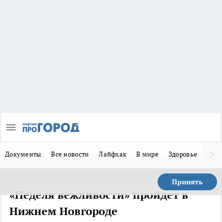
Документы
Все новости
Лайфхак
В мире
Здоровье
Зака
Принять
«Неделя вежливости» пройдет в
Нижнем Новгороде