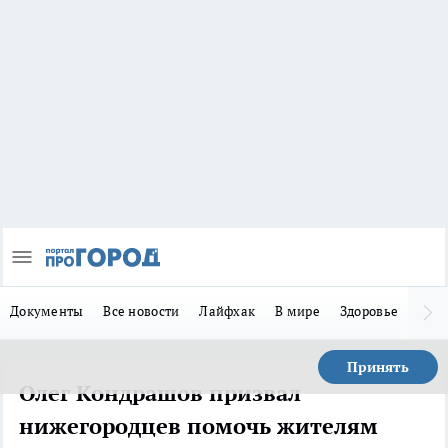
Документы
Все новости
Лайфхак
В мире
Здоровье
Зака
Принять
Олег Кондрашов призвал
нижегородцев помочь жителям