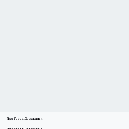
Про Город Дзержинск
Про Город Чебоксары