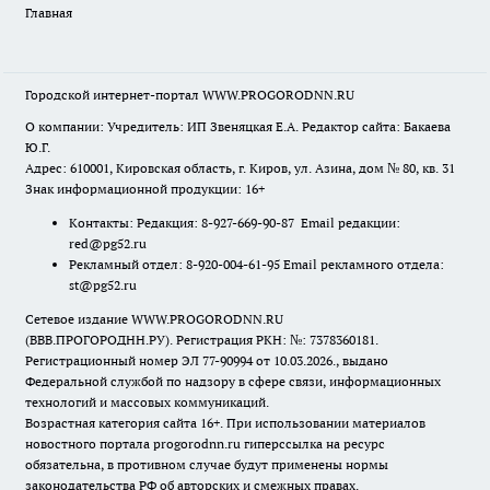
Главная
Городской интернет-портал WWW.PROGORODNN.RU
О компании: Учредитель: ИП Звеняцкая Е.А. Редактор сайта: Бакаева
Ю.Г.
Адрес: 610001, Кировская область, г. Киров, ул. Азина, дом № 80, кв. 31
Знак информационной продукции: 16+
Контакты: Редакция: 8-927-669-90-87 Email редакции:
red@pg52.ru
Рекламный отдел: 8-920-004-61-95 Email рекламного отдела:
st@pg52.ru
Сетевое издание WWW.PROGORODNN.RU
(ВВВ.ПРОГОРОДНН.РУ). Регистрация РКН: №: 7378360181.
Регистрационный номер ЭЛ 77-90994 от 10.03.2026., выдано
Федеральной службой по надзору в сфере связи, информационных
технологий и массовых коммуникаций.
Возрастная категория сайта 16+. При использовании материалов
новостного портала progorodnn.ru гиперссылка на ресурс
обязательна
,
в противном случае будут применены нормы
законодательства РФ об авторских и смежных правах.