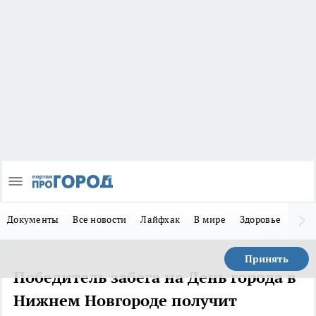
Документы
Все новости
Лайфхак
В мире
Здоровье
Зака
Принять
Победитель забега на День города в
Нижнем Новгороде получит