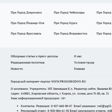
Про Город Дзержинск
Про Город Чебоксары
Про Город
Про Город Йошкар-Ола
Про Город Курск
Про Город
Про Город Ярославль
Про Город Владивосток
Про Город
Обзорные статьи и пресс-релизы
О нас
Редакционная политика
Условия труда
Новости
Главная
Городской интернет-портал WWW.PROGORODNN.RU
О компании: Учредитель: ИП Звеняцкая Е.А. Редактор сайта: Бакаева Ю.
Адрес: 610001, Кировская область, г. Киров, ул. Азина, дом № 80, кв. 31
Знак информационной продукции: 16+
Контакты: Редакция: 8-927-669-90-87 Email редакции: red@pg52
Рекламный отдел: 8-920-004-61-95 Email рекламного отдела: st