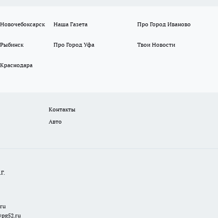
 Новочебоксарск
Наша Газета
Про Город Иваново
 Рыбинск
Про Город Уфа
Твои Новости
 Краснодара
Контакты
Авто
Г.
.ru
@pg52.ru