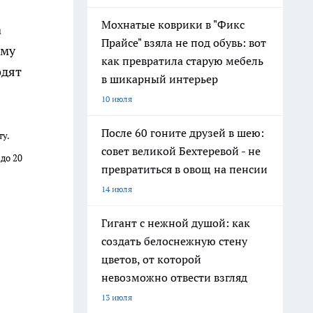
Мохнатые коврики в "Фикс
а
Прайсе" взяла не под обувь: вот
ому
как превратила старую мебель
одят
в шикарный интерьер
10 июля
После 60 гоните друзей в шею:
у.
совет великой Бехтеревой - не
до 20
превратиться в овощ на пенсии
14 июля
Гигант с нежной душой: как
создать белоснежную стену
цветов, от которой
невозможно отвести взгляд
13 июля