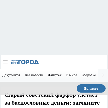
Документы
Все новости
Лайфхак
В мире
Здоровье
Зака
Принять
Старый советский фарфор улетает
за баснословные деньги: загляните