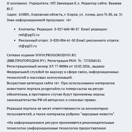
О компании: Учредитель: ИП Звеняцкая Е.А. Редактор сайта: Бакаева
Ю.Г.
Адрес: 610001, Кировская область, г. Киров, ул. Азина, дом № 80, кв. 31
Знак информационной продукции: 16+
Контакты: Редакция: 8-927-669-90-87 Email редакции:
red@pg52.ru
Рекламный отдел: 8-920-004-61-95 Email рекламного отдела:
st@pg52.ru
Сетевое издание WWW.PROGORODNN.RU
(ВВВ.ПРОГОРОДНН.РУ). Регистрация РКН: №: 7378360181.
Регистрационный номер ЭЛ 77-90994 от 10.03.2026., выдано
Федеральной службой по надзору в сфере связи, информационных
технологий и массовых коммуникаций.
Возрастная категория сайта 16+. При использовании материалов
новостного портала progorodnn.ru гиперссылка на ресурс
обязательна
,
в противном случае будут применены нормы
законодательства РФ об авторских и смежных правах.
Редакция портала не несет ответственности за комментарии
пользователей, а также материалы рубрики "народные новости".
«На информационном ресурсе применяются рекомендательные
технологии (информационные технологии предоставления