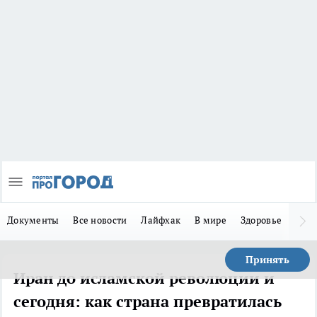
Документы
Все новости
Лайфхак
В мире
Здоровье
Зака
Принять
Иран до исламской революции и
сегодня: как страна превратилась