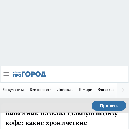
Документы
Все новости
Лайфхак
В мире
Здоровье
Зака
Принять
Биохимик назвала главную пользу
кофе: какие хронические