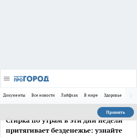
Документы
Все новости
Лайфхак
В мире
Здоровье
Зака
Принять
Стирка по утрам в эти дни недели
притягивает безденежье: узнайте