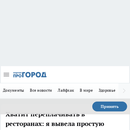
Документы
Все новости
Лайфхак
В мире
Здоровье
Зака
Принять
Хватит переплачивать в
ресторанах: я вывела простую