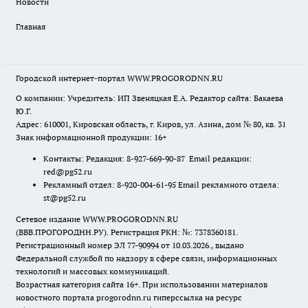
Новости
Главная
Городской интернет-портал WWW.PROGORODNN.RU
О компании: Учредитель: ИП Звеняцкая Е.А. Редактор сайта: Бакаева
Ю.Г.
Адрес: 610001, Кировская область, г. Киров, ул. Азина, дом № 80, кв. 31
Знак информационной продукции: 16+
Контакты: Редакция: 8-927-669-90-87 Email редакции:
red@pg52.ru
Рекламный отдел: 8-920-004-61-95 Email рекламного отдела:
st@pg52.ru
Сетевое издание WWW.PROGORODNN.RU
(ВВВ.ПРОГОРОДНН.РУ). Регистрация РКН: №: 7378360181.
Регистрационный номер ЭЛ 77-90994 от 10.03.2026., выдано
Федеральной службой по надзору в сфере связи, информационных
технологий и массовых коммуникаций.
Возрастная категория сайта 16+. При использовании материалов
новостного портала progorodnn.ru гиперссылка на ресурс