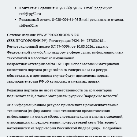
Контакты: Редакция: 8-927-669-90-87 Email редакции:
red@pg52.ru
Рекламный отдел: 8-920-004-61-95 Email рекламного отдела:
st@pg52.ru
Сетевое издание WWW.PROGORODNN.RU
(ВВВ.ПРОГОРОДНН.РУ). Регистрация РКН: №: 7378360181.
Регистрационный номер ЭЛ 77-90994 от 10.03.2026., выдано
Федеральной службой по надзору в сфере связи, информационных
технологий и массовых коммуникаций.
Возрастная категория сайта 16+. При использовании материалов
новостного портала progorodnn.ru гиперссылка на ресурс
обязательна
,
в противном случае будут применены нормы
законодательства РФ об авторских и смежных правах.
Редакция портала не несет ответственности за комментарии
пользователей, а также материалы рубрики "народные новости".
«На информационном ресурсе применяются рекомендательные
технологии (информационные технологии предоставления
информации на основе сбора, систематизации и анализа сведений,
относящихся к предпочтениям пользователей сети "Интернет",
находящихся на территории Российской Федерации)».
Подробнее
Политика конфиденциальности и обработки персональных данных