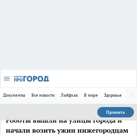
Документы
Все новости
Лайфхак
В мире
Здоровье
Зака
Принять
Роботы вышли на улицы города и
начали возить ужин нижегородцам