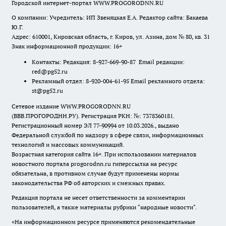
Городской интернет-портал WWW.PROGORODNN.RU
О компании: Учредитель: ИП Звеняцкая Е.А. Редактор сайта: Бакаева
Ю.Г.
Адрес: 610001, Кировская область, г. Киров, ул. Азина, дом № 80, кв. 31
Знак информационной продукции: 16+
Контакты: Редакция: 8-927-669-90-87 Email редакции:
red@pg52.ru
Рекламный отдел: 8-920-004-61-95 Email рекламного отдела:
st@pg52.ru
Сетевое издание WWW.PROGORODNN.RU
(ВВВ.ПРОГОРОДНН.РУ). Регистрация РКН: №: 7378360181.
Регистрационный номер ЭЛ 77-90994 от 10.03.2026., выдано
Федеральной службой по надзору в сфере связи, информационных
технологий и массовых коммуникаций.
Возрастная категория сайта 16+. При использовании материалов
новостного портала progorodnn.ru гиперссылка на ресурс
обязательна
,
в противном случае будут применены нормы
законодательства РФ об авторских и смежных правах.
Редакция портала не несет ответственности за комментарии
пользователей, а также материалы рубрики "народные новости".
«На информационном ресурсе применяются рекомендательные