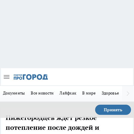
Документы
Все новости
Лайфхак
В мире
Здоровье
Зака
Принять
Нижегородцев ждет резкое
потепление после дождей и