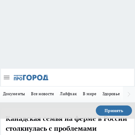
Документы
Все новости
Лайфхак
В мире
Здоровье
Зака
Принять
Канадская семья на ферме в России
столкнулась с проблемами