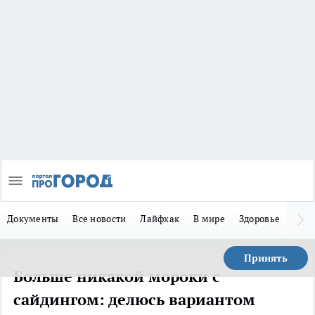
Документы
Все новости
Лайфхак
В мире
Здоровье
Зака
Принять
Больше никакой мороки с
сайдингом: делюсь вариантом