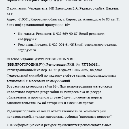
О компании: Учредитель: ИП Звеняцкая Е.А. Редактор сайта: Бакаева
Ю.Г.
Адрес: 610001, Кировская область, г. Киров, ул. Азина, дом № 80, кв. 31
Знак информационной продукции: 16+
Контакты: Редакция: 8-927-669-90-87 Email редакции:
red@pg52.ru
Рекламный отдел: 8-920-004-61-95 Email рекламного отдела:
st@pg52.ru
Сетевое издание WWW.PROGORODNN.RU
(ВВВ.ПРОГОРОДНН.РУ). Регистрация РКН: №: 7378360181.
Регистрационный номер ЭЛ 77-90994 от 10.03.2026., выдано
Федеральной службой по надзору в сфере связи, информационных
технологий и массовых коммуникаций.
Возрастная категория сайта 16+. При использовании материалов
новостного портала progorodnn.ru гиперссылка на ресурс
обязательна
,
в противном случае будут применены нормы
законодательства РФ об авторских и смежных правах.
Редакция портала не несет ответственности за комментарии
пользователей, а также материалы рубрики "народные новости".
«На информационном ресурсе применяются рекомендательные