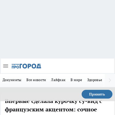
Документы
Все новости
Лайфхак
В мире
Здоровье
Зака
Принять
Впервые сделала курочку су-вид с
французским акцентом: сочное