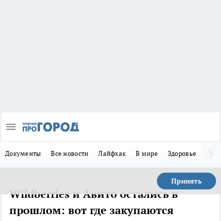
Документы
Все новости
Лайфхак
В мире
Здоровье
Зака
Принять
Wildberries и Авито остались в
прошлом: вот где закупаются