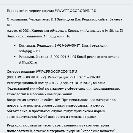
Городской интернет-портал WWW.PROGORODNN.RU
О компании: Учредитель: ИП Звеняцкая Е.А. Редактор сайта: Бакаева
Ю.Г.
Адрес: 610001, Кировская область, г. Киров, ул. Азина, дом № 80, кв. 31
Знак информационной продукции: 16+
Контакты: Редакция: 8-927-669-90-87 Email редакции:
red@pg52.ru
Рекламный отдел: 8-920-004-61-95 Email рекламного отдела:
st@pg52.ru
Сетевое издание WWW.PROGORODNN.RU
(ВВВ.ПРОГОРОДНН.РУ). Регистрация РКН: №: 7378360181.
Регистрационный номер ЭЛ 77-90994 от 10.03.2026., выдано
Федеральной службой по надзору в сфере связи, информационных
технологий и массовых коммуникаций.
Возрастная категория сайта 16+. При использовании материалов
новостного портала progorodnn.ru гиперссылка на ресурс
обязательна
,
в противном случае будут применены нормы
законодательства РФ об авторских и смежных правах.
Редакция портала не несет ответственности за комментарии
пользователей, а также материалы рубрики "народные новости".