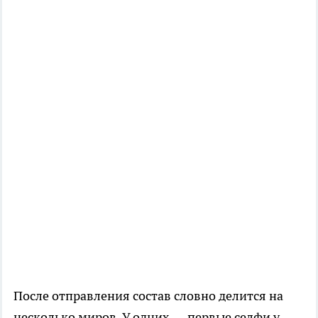
После отправления состав словно делится на
несколько миров. У одних — первые селфи у