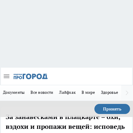
Документы
Все новости
Лайфхак
В мире
Здоровье
Зака
Принять
За занавесками в плацкарте – охи,
вздохи и пропажи вещей: исповедь