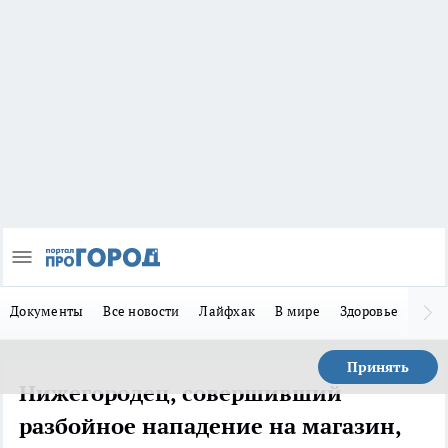
Документы
Все новости
Лайфхак
В мире
Здоровье
Зака
Принять
Нижегородец, совершивший
разбойное нападение на магазин,