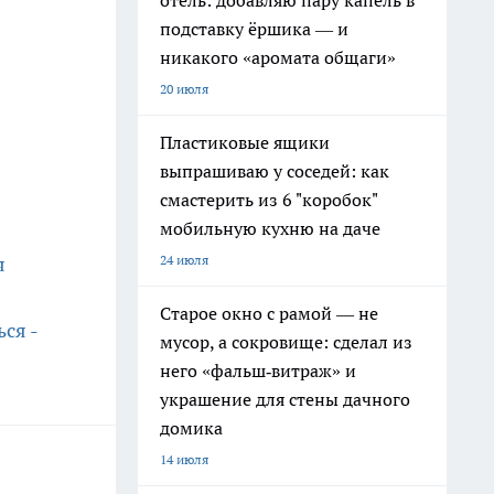
отель: добавляю пару капель в
подставку ёршика — и
никакого «аромата общаги»
20 июля
Пластиковые ящики
выпрашиваю у соседей: как
смастерить из 6 "коробок"
мобильную кухню на даче
24 июля
я
Старое окно с рамой — не
ся -
мусор, а сокровище: сделал из
него «фальш‑витраж» и
украшение для стены дачного
домика
14 июля