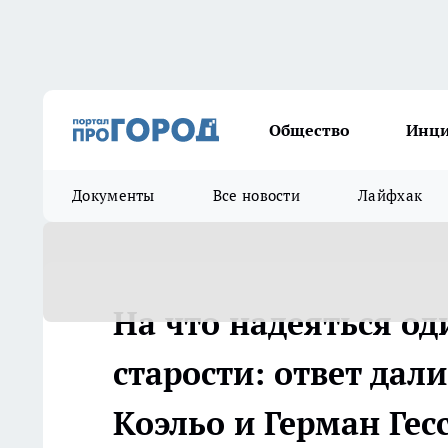
Общество
Инц
Документы
Все новости
Лайфхак
На что надеяться о
старости: ответ дал
Коэльо и Герман Гес