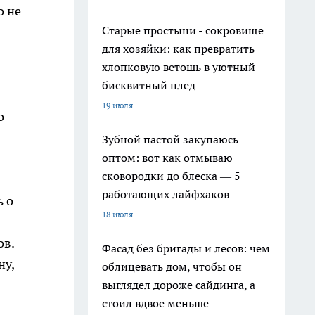
о не
Старые простыни - сокровище
для хозяйки: как превратить
хлопковую ветошь в уютный
бисквитный плед
19 июля
о
Зубной пастой закупаюсь
оптом: вот как отмываю
сковородки до блеска — 5
работающих лайфхаков
ь о
18 июля
ов.
Фасад без бригады и лесов: чем
ну,
облицевать дом, чтобы он
выглядел дороже сайдинга, а
стоил вдвое меньше
я