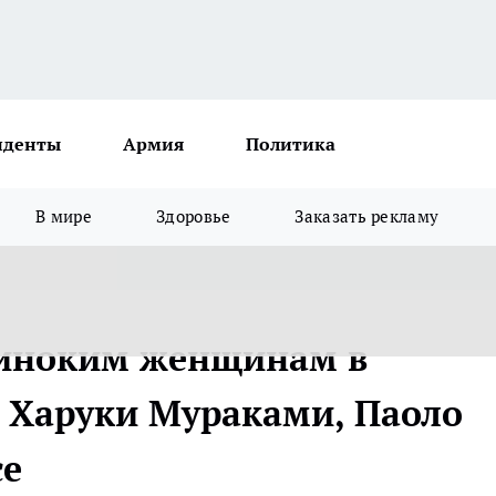
иденты
Армия
Политика
В мире
Здоровье
Заказать рекламу
диноким женщинам в
и Харуки Мураками, Паоло
се