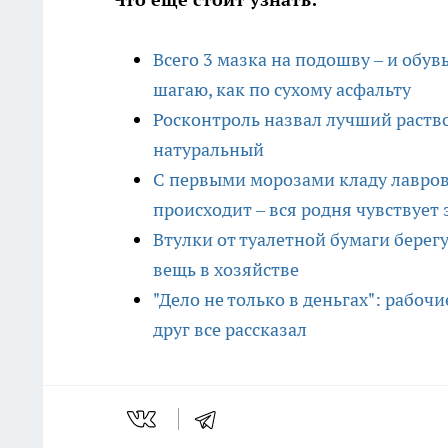
Всего 3 мазка на подошву – и обув
шагаю, как по сухому асфальту
Росконтроль назвал лучший раство
натуральный
С первыми морозами кладу лавровы
происходит – вся родня чувствует
Втулки от туалетной бумаги берегу
вещь в хозяйстве
"Дело не только в деньгах": рабоч
друг все рассказал