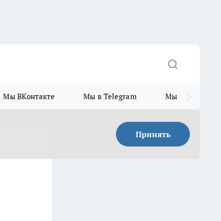
Мы ВКонтакте
Мы в Telegram
Мы в MAX
Принять