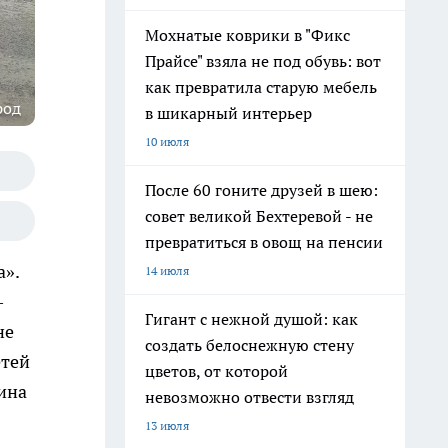
Мохнатые коврики в "Фикс
Прайсе" взяла не под обувь: вот
как превратила старую мебель
род
в шикарный интерьер
10 июля
После 60 гоните друзей в шею:
совет великой Бехтеревой - не
превратиться в овощ на пенсии
а».
14 июля
—
Гигант с нежной душой: как
не
создать белоснежную стену
етей
цветов, от которой
ина
невозможно отвести взгляд
13 июля