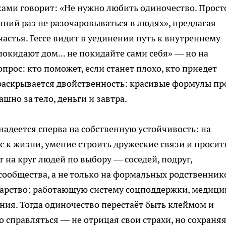
ами говорит: «Не нужно любить одиночество. Прост
ний раз не разочаровываться в людях», предлагая
частья. Гессе видит в уединении путь к внутреннему
покидают дом... не покидайте сами себя» — но на
прос: кто поможет, если станет плохо, кто приедет
 раскрывается двойственность: красивые формулы пр
ашно за тело, деньги и завтра.
надеется сперва на собственную устойчивость: на
 к жизни, умение строить дружеские связи и просит
 на круг людей по выбору — соседей, подруг,
ообщества, а не только на формальных родственник
дарство: работающую систему соцподдержки, медици
ния. Тогда одиночество перестаёт быть клеймом и
о справляться — не отрицая свои страхи, но сохраня