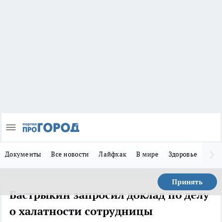
Документы
Все новости
Лайфхак
В мире
Здоровье
Зака
Принять
Бастрыкин запросил доклад по делу
о халатности сотрудницы