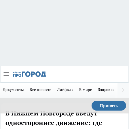
Документы
Все новости
Лайфхак
В мире
Здоровье
Зака
Принять
В Нижнем Новгороде введут
одностороннее движение: где