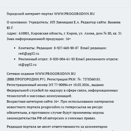
Городской интернет-портал WWW.PROGORODNN.RU
О компании: Учредитель: ИП Звеняцкая Е.А. Редактор сайта: Бакаева
Ю.Г.
Адрес: 610001, Кировская область, г. Киров, ул. Азина, дом № 80, кв. 31
Знак информационной продукции: 16+
Контакты: Редакция: 8-927-669-90-87 Email редакции:
red@pg52.ru
Рекламный отдел: 8-920-004-61-95 Email рекламного отдела:
st@pg52.ru
Сетевое издание WWW.PROGORODNN.RU
(ВВВ.ПРОГОРОДНН.РУ). Регистрация РКН: №: 7378360181.
Регистрационный номер ЭЛ 77-90994 от 10.03.2026., выдано
Федеральной службой по надзору в сфере связи, информационных
технологий и массовых коммуникаций.
Возрастная категория сайта 16+. При использовании материалов
новостного портала progorodnn.ru гиперссылка на ресурс
обязательна
,
в противном случае будут применены нормы
законодательства РФ об авторских и смежных правах.
Редакция портала не несет ответственности за комментарии