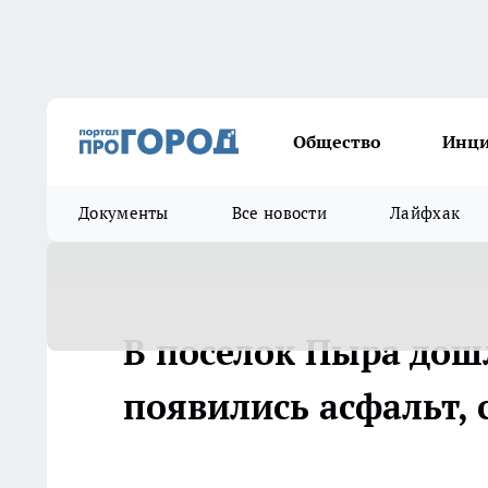
Общество
Инц
Документы
Все новости
Лайфхак
В поселок Пыра дош
появились асфальт, 