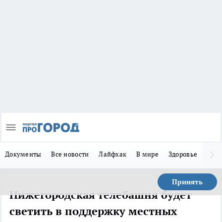
Документы
Все новости
Лайфхак
В мире
Здоровье
Зака
Принять
Нижегородская телебашня будет
светить в поддержку местных