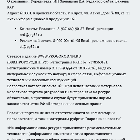
О компании: Учредитель: ИП Звеняцкая Е.А. Редактор сайта: Бакаева
Ю.Г.
Адрес: 610001, Кировская область, г. Киров, ул. Азина, дом № 80, кв. 31
Знак информационной продукции: 16+
Контакты: Редакция: 8-927-669-90-87 Email редакции:
red@pg52.ru
Рекламный отдел: 8-920-004-61-95 Email рекламного отдела:
st@pg52.ru
Сетевое издание WWW.PROGORODNN.RU
(ВВВ.ПРОГОРОДНН.РУ). Регистрация РКН: №: 7378360181.
Регистрационный номер ЭЛ 77-90994 от 10.03.2026., выдано
Федеральной службой по надзору в сфере связи, информационных
технологий и массовых коммуникаций.
Возрастная категория сайта 16+. При использовании материалов
новостного портала progorodnn.ru гиперссылка на ресурс
обязательна
,
в противном случае будут применены нормы
законодательства РФ об авторских и смежных правах.
Редакция портала не несет ответственности за комментарии
пользователей, а также материалы рубрики "народные новости".
«На информационном ресурсе применяются рекомендательные
технологии (информационные технологии предоставления
информации на основе сбора, систематизации и анализа сведений,