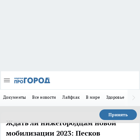
Документы
Все новости
Лайфхак
В мире
Здоровье
Зака
Принять
Ждать ли нижегородцам новой
мобилизации 2023: Песков