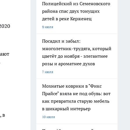
Полицейский из Семеновского
района спас двух тонущих
детей в реке Керженец
 2020
9 июля
Посадил и забыл:
многолетник-трудяга, который
жают
цветёт до ноября - элегантнее
ю
розы и ароматнее духов
7 июля
Мохнатые коврики в "Фикс
Прайсе" взяла не под обувь: вот
как превратила старую мебель
в шикарный интерьер
, в
10 июля