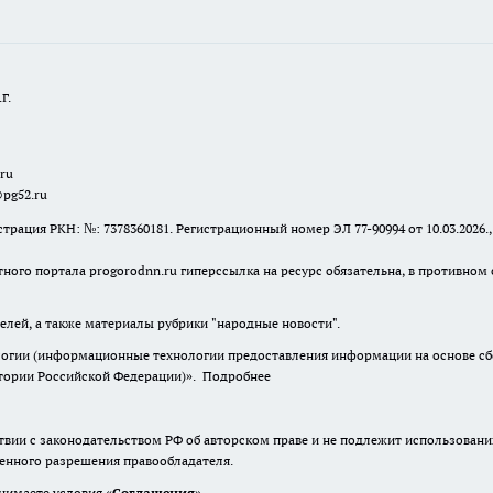
Г.
.ru
@pg52.ru
я РКН: №: 7378360181. Регистрационный номер ЭЛ 77-90994 от 10.03.2026., 
тного портала progorodnn.ru гиперссылка на ресурс обязательна
,
в противном 
елей, а также материалы рубрики "народные новости".
гии (информационные технологии предоставления информации на основе сбор
итории Российской Федерации)».
Подробнее
твии с законодательством РФ об авторском праве и не подлежит использовани
менного разрешения правообладателя.
нимаете условия «
Cоглашения
»