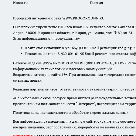
Новости
Главная
Городской интернет-портал WWW.PROGORODNN.RU
О компании: Учредитель: ИП Звеняцкая Е.А. Редактор сайта: Бакаева Ю.
Адрес: 610001, Кировская область, г. Киров, ул. Азина, дом № 80, кв. 31
Знак информационной продукции: 16+
Контакты: Редакция: 8-927-669-90-87 Email редакции: red@pg52
Рекламный отдел: 8-920-004-61-95 Email рекламного отдела: st
Сетевое издание WWW.PROGORODNN.RU (ВВВ.ПРОГОРОДНН.РУ). Регистраци
информационных технологий и массовых коммуникаций.
Возрастная категория сайта 16+. При использовании материалов новос
смежных правах.
Редакция портала не несет ответственности за комментарии пользоват
«На информационном ресурсе применяются рекомендательные техноло
предпочтениям пользователей сети "Интернет", находящихся на терр
Политика конфиденциальности и обработки персональных данных
Вся информация, размещенная на данном сайте, охраняется в соответс
воспроизведению, распространению, переработке не иначе как с пись
Внимание!
Совершая любые действия на сайте, вы автоматически при