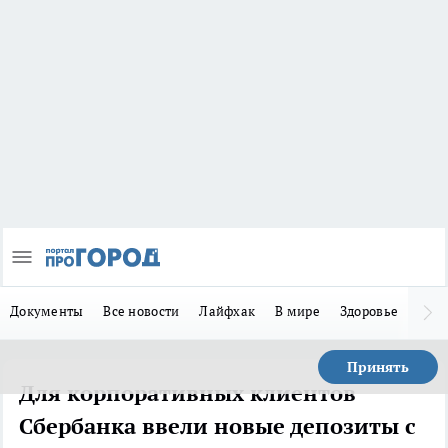
Документы
Все новости
Лайфхак
В мире
Здоровье
Зака
Принять
Для корпоративных клиентов
Сбербанка ввели новые депозиты с