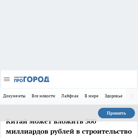
Документы
Все новости
Лайфхак
В мире
Здоровье
Зака
Принять
Китай может вложить 300
миллиардов рублей в строительство