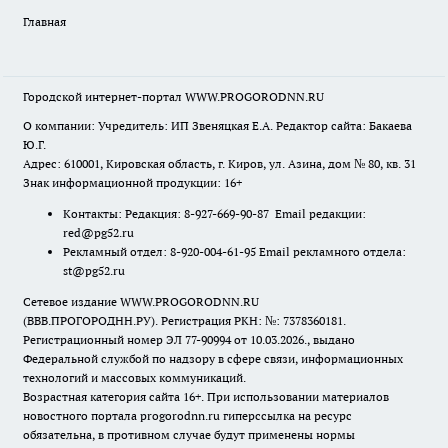
Главная
Городской интернет-портал WWW.PROGORODNN.RU
О компании: Учредитель: ИП Звеняцкая Е.А. Редактор сайта: Бакаева
Ю.Г.
Адрес: 610001, Кировская область, г. Киров, ул. Азина, дом № 80, кв. 31
Знак информационной продукции: 16+
Контакты: Редакция: 8-927-669-90-87 Email редакции:
red@pg52.ru
Рекламный отдел: 8-920-004-61-95 Email рекламного отдела:
st@pg52.ru
Сетевое издание WWW.PROGORODNN.RU
(ВВВ.ПРОГОРОДНН.РУ). Регистрация РКН: №: 7378360181.
Регистрационный номер ЭЛ 77-90994 от 10.03.2026., выдано
Федеральной службой по надзору в сфере связи, информационных
технологий и массовых коммуникаций.
Возрастная категория сайта 16+. При использовании материалов
новостного портала progorodnn.ru гиперссылка на ресурс
обязательна
,
в противном случае будут применены нормы