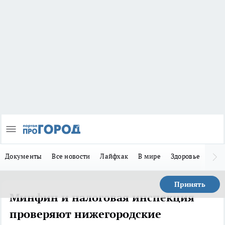
Документы
Все новости
Лайфхак
В мире
Здоровье
Зака
Принять
Минфин и налоговая инспекция
проверяют нижегородские