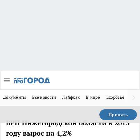
Документы
Все новости
Лайфхак
В мире
Здоровье
Зака
Принять
ВРП Нижегородской области в 2013
году вырос на 4,2%