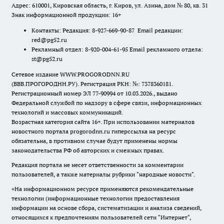
Адрес: 610001, Кировская область, г. Киров, ул. Азина, дом № 80, кв. 31
Знак информационной продукции: 16+
Контакты: Редакция: 8-927-669-90-87 Email редакции:
red@pg52.ru
Рекламный отдел: 8-920-004-61-95 Email рекламного отдела:
st@pg52.ru
Сетевое издание WWW.PROGORODNN.RU
(ВВВ.ПРОГОРОДНН.РУ). Регистрация РКН: №: 7378360181.
Регистрационный номер ЭЛ 77-90994 от 10.03.2026., выдано
Федеральной службой по надзору в сфере связи, информационных
технологий и массовых коммуникаций.
Возрастная категория сайта 16+. При использовании материалов
новостного портала progorodnn.ru гиперссылка на ресурс
обязательна
,
в противном случае будут применены нормы
законодательства РФ об авторских и смежных правах.
Редакция портала не несет ответственности за комментарии
пользователей, а также материалы рубрики "народные новости".
«На информационном ресурсе применяются рекомендательные
технологии (информационные технологии предоставления
информации на основе сбора, систематизации и анализа сведений,
относящихся к предпочтениям пользователей сети "Интернет",