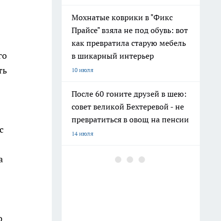
Мохнатые коврики в "Фикс
Прайсе" взяла не под обувь: вот
как превратила старую мебель
го
в шикарный интерьер
ть
10 июля
После 60 гоните друзей в шею:
совет великой Бехтеревой - не
превратиться в овощ на пенсии
с
14 июля
Гигант с нежной душой: как
а
создать белоснежную стену
цветов, от которой
невозможно отвести взгляд
13 июля
о