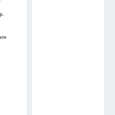
Шоколад, достойный короны:
любимый десерт Елизаветы II
р.
по простому рецепту из
Букингемского дворца
16 июля
ате
Эксперты назвали отличный
растворимый кофе: беру по 3
банки себе, на подарок и в
офис – проверенное качество
13 июля
6 опасных деревьев, которые
Мичурин называл запретными
для участков — а мы упрямо
продолжаем их сажать
12 июля