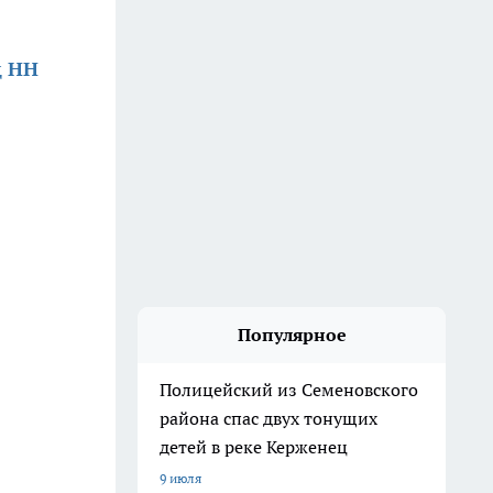
д НН
Популярное
Полицейский из Семеновского
района спас двух тонущих
детей в реке Керженец
9 июля