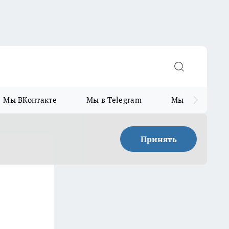
Мы ВКонтакте
Мы в Telegram
Мы в MAX
Принять