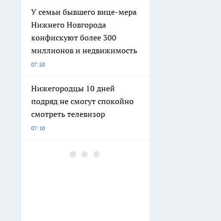
У семьи бывшего вице-мера
Нижнего Новгорода
конфискуют более 300
миллионов и недвижимость
07:58
Нижегородцы 10 дней
подряд не смогут спокойно
смотреть телевизор
07:10
5 курортов, где российских
туристов встретят
белоснежные пляжи: не
Мальдивы и не Маврикий:
виза не понадобится
06:50