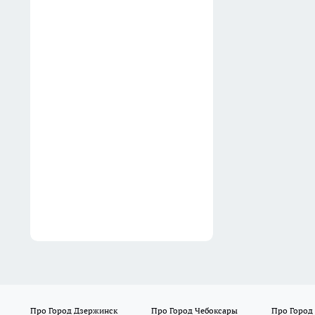
Нижегородский миллиардер
из списка Forbes может
лишиться всего имущества и
отправиться в колонию на
18 лет
06:32
Про Город Дзержинск
Про Город Чебоксары
Про Город