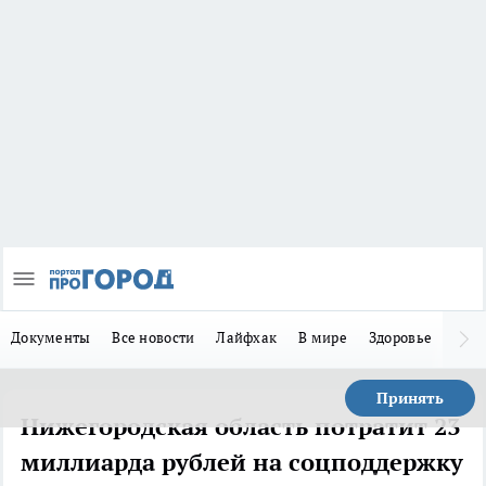
Документы
Все новости
Лайфхак
В мире
Здоровье
Зака
Принять
Нижегородская область потратит 23
миллиарда рублей на соцподдержку