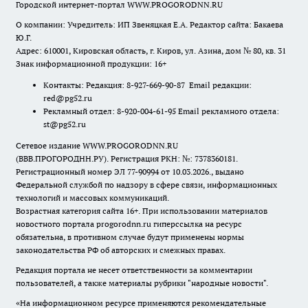
Городской интернет-портал WWW.PROGORODNN.RU
О компании: Учредитель: ИП Звеняцкая Е.А. Редактор сайта: Бакаева
Ю.Г.
Адрес: 610001, Кировская область, г. Киров, ул. Азина, дом № 80, кв. 31
Знак информационной продукции: 16+
Контакты: Редакция: 8-927-669-90-87 Email редакции:
red@pg52.ru
Рекламный отдел: 8-920-004-61-95 Email рекламного отдела:
st@pg52.ru
Сетевое издание WWW.PROGORODNN.RU
(ВВВ.ПРОГОРОДНН.РУ). Регистрация РКН: №: 7378360181.
Регистрационный номер ЭЛ 77-90994 от 10.03.2026., выдано
Федеральной службой по надзору в сфере связи, информационных
технологий и массовых коммуникаций.
Возрастная категория сайта 16+. При использовании материалов
новостного портала progorodnn.ru гиперссылка на ресурс
обязательна
,
в противном случае будут применены нормы
законодательства РФ об авторских и смежных правах.
Редакция портала не несет ответственности за комментарии
пользователей, а также материалы рубрики "народные новости".
«На информационном ресурсе применяются рекомендательные