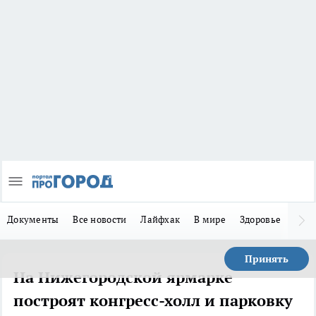
Документы
Все новости
Лайфхак
В мире
Здоровье
Зака
Принять
На Нижегородской ярмарке
построят конгресс-холл и парковку