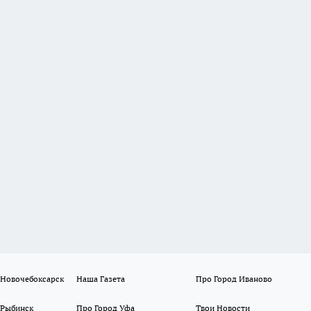
 Новочебоксарск
Наша Газета
Про Город Иваново
 Рыбинск
Про Город Уфа
Твои Новости