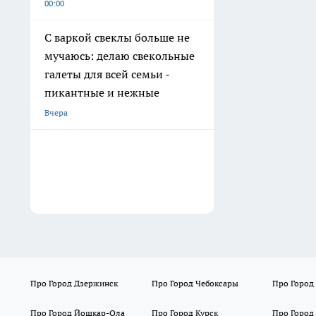
00:00
С варкой свеклы больше не
мучаюсь: делаю свекольные
галеты для всей семьи -
пикантные и нежные
Вчера
Про Город Дзержинск
Про Город Чебоксары
Про Город
Про Город Йошкар-Ола
Про Город Курск
Про Город