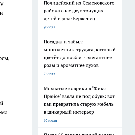
Полицейский из Семеновского
IV
района спас двух тонущих
 и
детей в реке Керженец
9 июля
Посадил и забыл:
многолетник-трудяга, который
цветёт до ноября - элегантнее
осы,
розы и ароматнее духов
7 июля
Мохнатые коврики в "Фикс
Прайсе" взяла не под обувь: вот
ый
как превратила старую мебель
ема
в шикарный интерьер
10 июля