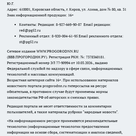
Ю.Г.
Адрес: 610001, Кировская область, г. Киров, ул. Азина, дом № 80, кв. 31
Знак информационной продукции: 16+
Контакты: Редакция: 8-927-669-90-87 Email редакции:
red@pg52.ru
Рекламный отдел: 8-920-004-61-95 Email рекламного отдела:
st@pg52.ru
Сетевое издание WWW.PROGORODNN.RU
(ВВВ.ПРОГОРОДНН.РУ). Регистрация РКН: №: 7378360181.
Регистрационный номер ЭЛ 77-90994 от 10.03.2026., выдано
Федеральной службой по надзору в сфере связи, информационных
технологий и массовых коммуникаций.
Возрастная категория сайта 16+. При использовании материалов
новостного портала progorodnn.ru гиперссылка на ресурс
обязательна
,
в противном случае будут применены нормы
законодательства РФ об авторских и смежных правах.
Редакция портала не несет ответственности за комментарии
пользователей, а также материалы рубрики "народные новости".
«На информационном ресурсе применяются рекомендательные
технологии (информационные технологии предоставления
информации на основе сбора, систематизации и анализа сведений,