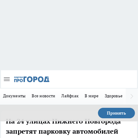
Документы
Все новости
Лайфхак
В мире
Здоровье
Зака
Принять
На 24 улицах Нижнего Новгорода
запретят парковку автомобилей