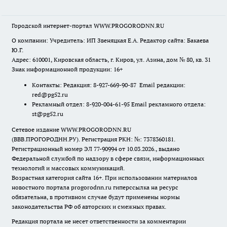
Городской интернет-портал WWW.PROGORODNN.RU
О компании: Учредитель: ИП Звеняцкая Е.А. Редактор сайта: Бакаева
Ю.Г.
Адрес: 610001, Кировская область, г. Киров, ул. Азина, дом № 80, кв. 31
Знак информационной продукции: 16+
Контакты: Редакция: 8-927-669-90-87 Email редакции:
red@pg52.ru
Рекламный отдел: 8-920-004-61-95 Email рекламного отдела:
st@pg52.ru
Сетевое издание WWW.PROGORODNN.RU
(ВВВ.ПРОГОРОДНН.РУ). Регистрация РКН: №: 7378360181.
Регистрационный номер ЭЛ 77-90994 от 10.03.2026., выдано
Федеральной службой по надзору в сфере связи, информационных
технологий и массовых коммуникаций.
Возрастная категория сайта 16+. При использовании материалов
новостного портала progorodnn.ru гиперссылка на ресурс
обязательна
,
в противном случае будут применены нормы
законодательства РФ об авторских и смежных правах.
Редакция портала не несет ответственности за комментарии