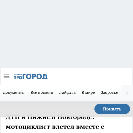
Документы
Все новости
Лайфхак
В мире
Здоровье
Зака
Принять
ДТП в Нижнем Новгороде:
мотоциклист влетел вместе с