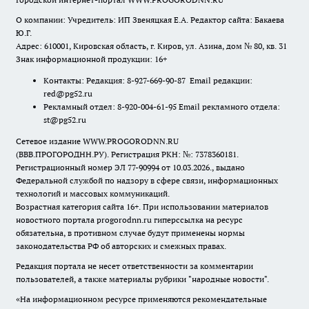
О компании: Учредитель: ИП Звеняцкая Е.А. Редактор сайта: Бакаева
Ю.Г.
Адрес: 610001, Кировская область, г. Киров, ул. Азина, дом № 80, кв. 31
Знак информационной продукции: 16+
Контакты: Редакция: 8-927-669-90-87 Email редакции:
red@pg52.ru
Рекламный отдел: 8-920-004-61-95 Email рекламного отдела:
st@pg52.ru
Сетевое издание WWW.PROGORODNN.RU
(ВВВ.ПРОГОРОДНН.РУ). Регистрация РКН: №: 7378360181.
Регистрационный номер ЭЛ 77-90994 от 10.03.2026., выдано
Федеральной службой по надзору в сфере связи, информационных
технологий и массовых коммуникаций.
Возрастная категория сайта 16+. При использовании материалов
новостного портала progorodnn.ru гиперссылка на ресурс
обязательна
,
в противном случае будут применены нормы
законодательства РФ об авторских и смежных правах.
Редакция портала не несет ответственности за комментарии
пользователей, а также материалы рубрики "народные новости".
«На информационном ресурсе применяются рекомендательные