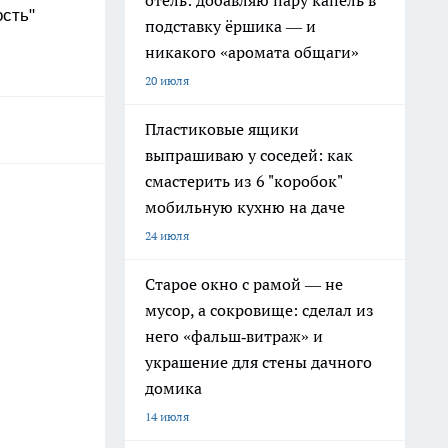
отель: добавляю пару капель в
ость
"
подставку ёршика — и
никакого «аромата общаги»
20 июля
Пластиковые ящики
выпрашиваю у соседей: как
смастерить из 6 "коробок"
мобильную кухню на даче
24 июля
Старое окно с рамой — не
мусор, а сокровище: сделал из
него «фальш‑витраж» и
украшение для стены дачного
домика
14 июля