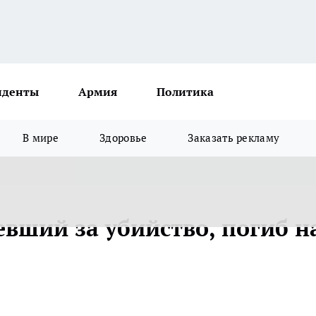
иденты
Армия
Политика
В мире
Здоровье
Заказать рекламу
вший за убийство, погиб н