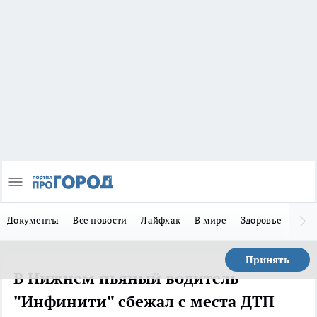
Документы
Все новости
Лайфхак
В мире
Здоровье
Зака
Принять
В Нижнем пьяный водитель
"Инфинити" сбежал с места ДТП