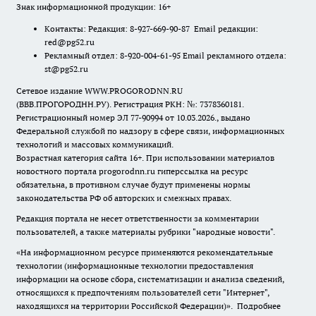
Знак информационной продукции: 16+
Контакты: Редакция: 8-927-669-90-87 Email редакции:
red@pg52.ru
Рекламный отдел: 8-920-004-61-95 Email рекламного отдела:
st@pg52.ru
Сетевое издание WWW.PROGORODNN.RU
(ВВВ.ПРОГОРОДНН.РУ). Регистрация РКН: №: 7378360181.
Регистрационный номер ЭЛ 77-90994 от 10.03.2026., выдано
Федеральной службой по надзору в сфере связи, информационных
технологий и массовых коммуникаций.
Возрастная категория сайта 16+. При использовании материалов
новостного портала progorodnn.ru гиперссылка на ресурс
обязательна
,
в противном случае будут применены нормы
законодательства РФ об авторских и смежных правах.
Редакция портала не несет ответственности за комментарии
пользователей, а также материалы рубрики "народные новости".
«На информационном ресурсе применяются рекомендательные
технологии (информационные технологии предоставления
информации на основе сбора, систематизации и анализа сведений,
относящихся к предпочтениям пользователей сети "Интернет",
находящихся на территории Российской Федерации)».
Подробнее