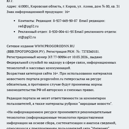
Ю.Г.
Адрес: 610001, Кировская область, г. Киров, ул. Азина, дом № 80, кв. 31
Знак информационной продукции: 16+
Контакты: Редакция: 8-927-669-90-87 Email редакции:
red@pg52.ru
Рекламный отдел: 8-920-004-61-95 Email рекламного отдела:
st@pg52.ru
Сетевое издание WWW.PROGORODNN.RU
(ВВВ.ПРОГОРОДНН.РУ). Регистрация РКН: №: 7378360181.
Регистрационный номер ЭЛ 77-90994 от 10.03.2026., выдано
Федеральной службой по надзору в сфере связи, информационных
технологий и массовых коммуникаций.
Возрастная категория сайта 16+. При использовании материалов
новостного портала progorodnn.ru гиперссылка на ресурс
обязательна
,
в противном случае будут применены нормы
законодательства РФ об авторских и смежных правах.
Редакция портала не несет ответственности за комментарии
пользователей, а также материалы рубрики "народные новости".
«На информационном ресурсе применяются рекомендательные
технологии (информационные технологии предоставления
информации на основе сбора, систематизации и анализа сведений,
относящихся к предпочтениям пользователей сети "Интернет",