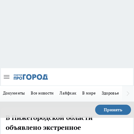
Документы
Все новости
Лайфхак
В мире
Здоровье
Зака
Принять
В Нижегородской области
объявлено экстренное