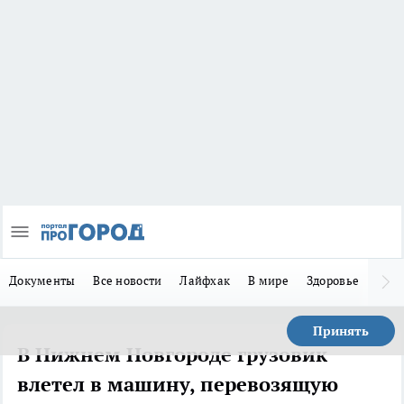
Документы
Все новости
Лайфхак
В мире
Здоровье
Зака
Принять
В Нижнем Новгороде грузовик
влетел в машину, перевозящую