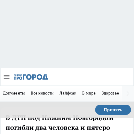
Документы
Все новости
Лайфхак
В мире
Здоровье
Зака
Принять
В ДТП под Нижним Новгородом
погибли два человека и пятеро