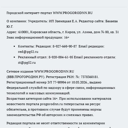
Городской интернет-портал WWW.PROGORODNN.RU
О компании: Учредитель: ИП Звеняцкая Е.А. Редактор сайта: Бакаева
Ю.Г.
Адрес: 610001, Кировская область, г. Киров, ул. Азина, дом № 80, кв. 31
Знак информационной продукции: 16+
Контакты: Редакция: 8-927-669-90-87 Email редакции:
red@pg52.ru
Рекламный отдел: 8-920-004-61-95 Email рекламного отдела:
st@pg52.ru
Сетевое издание WWW.PROGORODNN.RU
(ВВВ.ПРОГОРОДНН.РУ). Регистрация РКН: №: 7378360181.
Регистрационный номер ЭЛ 77-90994 от 10.03.2026., выдано
Федеральной службой по надзору в сфере связи, информационных
технологий и массовых коммуникаций.
Возрастная категория сайта 16+. При использовании материалов
новостного портала progorodnn.ru гиперссылка на ресурс
обязательна
,
в противном случае будут применены нормы
законодательства РФ об авторских и смежных правах.
Редакция портала не несет ответственности за комментарии