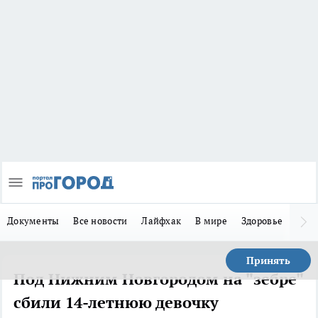
Документы
Все новости
Лайфхак
В мире
Здоровье
Зака
Принять
Под Нижним Новгородом на "зебре"
сбили 14-летнюю девочку