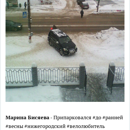
Марина Бисяева
- Припарковался #до #ранней
#весны #нижегородский #велолюбитель