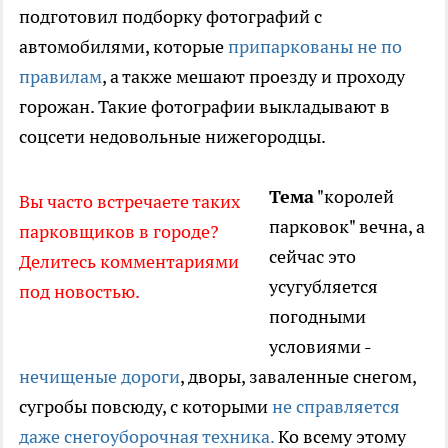
подготовил подборку фотографий с
автомобилями, которые
припаркованы не по
правилам
, а также мешают проезду и проходу
горожан. Такие фотографии выкладывают в
соцсети недовольные нижегородцы.
Тема
"королей
Вы часто встречаете таких
парковок" вечна, а
парковщиков в городе?
сейчас это
Делитесь комментариями
усугубляется
под новостью.
погодными
условиями -
нечищеные дороги
, дворы, заваленные снегом,
сугробы повсюду, с которыми
не справляется
даже снегоуборочная техника.
Ко всему этому