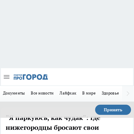
Документы
Все новости
Лайфхак
В мире
Здоровье
Зака
Принять
"Я паркуюсь, как чудак": где
нижегородцы бросают свои