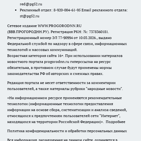
red@pg52.ru
Рекламный отдел: 8-920-004-61-95 Email рекламного отдела:
st@pg52.ru
Сетевое издание WWW.PROGORODNN.RU
(ВВВ.ПРОГОРОДНН.РУ). Регистрация РКН: №: 7378360181.
Регистрационный номер ЭЛ 77-90994 от 10.03.2026., выдано
Федеральной службой по надзору в сфере связи, информационных
технологий и массовых коммуникаций.
Возрастная категория сайта 16+. При использовании материалов
новостного портала progorodnn.ru гиперссылка на ресурс
обязательна
,
в противном случае будут применены нормы
законодательства РФ об авторских и смежных правах.
Редакция портала не несет ответственности за комментарии
пользователей, а также материалы рубрики "народные новости".
«На информационном ресурсе применяются рекомендательные
технологии (информационные технологии предоставления
информации на основе сбора, систематизации и анализа сведений,
относящихся к предпочтениям пользователей сети "Интернет",
находящихся на территории Российской Федерации)».
Подробнее
Политика конфиденциальности и обработки персональных данных
Вся информация, размещенная на данном сайте, охраняется в