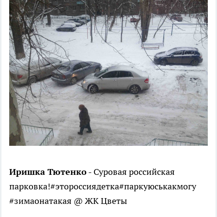
Иришка Тютенко
- Суровая российская
парковка!#этороссиядетка#паркуюськакмогу
#зимаонатакая @ ЖК Цветы