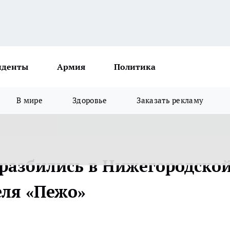
иденты
Армия
Политика
В мире
Здоровье
Заказать рекламу
разбились в Нижегородско
еля «Пежо»