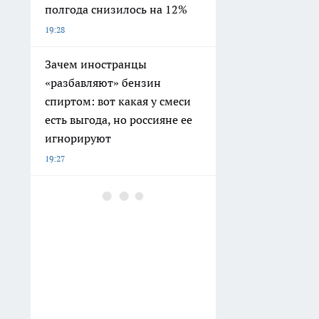
полгода снизилось на 12%
19:28
Зачем иностранцы
«разбавляют» бензин
спиртом: вот какая у смеси
есть выгода, но россияне ее
игнорируют
19:27
Инцидент с агродронами в
Ворсме объяснили резкой
сменой погоды
19:02
Живот больше не раздувает:
эти 5 привычных продуктов