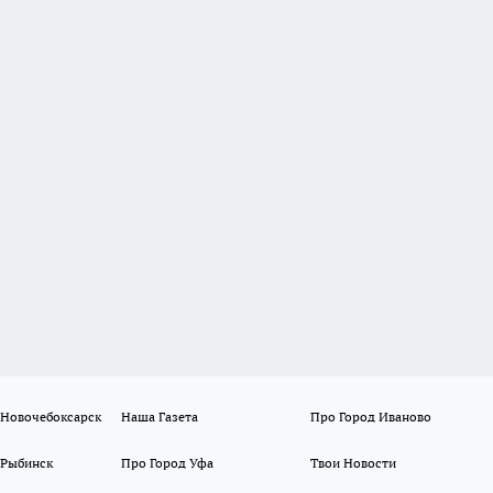
 Новочебоксарск
Наша Газета
Про Город Иваново
 Рыбинск
Про Город Уфа
Твои Новости