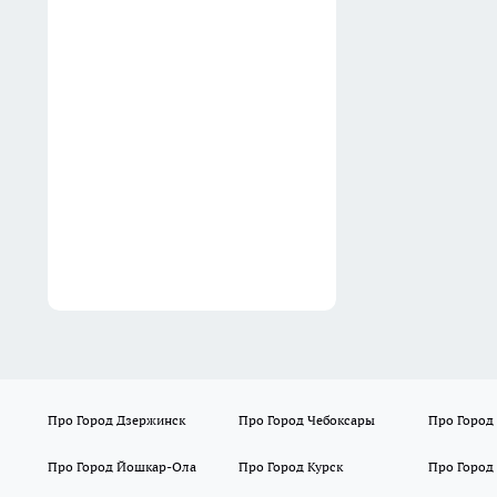
я вычеркнула из меню при
СРК и забыла о проблеме
19:00
Виновника ДТП с участием
четырех машин на Горького
лишили водительских прав
18:44
Про Город Дзержинск
Про Город Чебоксары
Про Город
Про Город Йошкар-Ола
Про Город Курск
Про Город