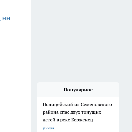
д НН
Популярное
Полицейский из Семеновского
района спас двух тонущих
детей в реке Керженец
9 июля