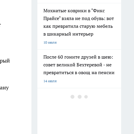
Мохнатые коврики в "Фикс
Прайсе" взяла не под обувь: вот
т
как превратила старую мебель
в шикарный интерьер
10 июля
После 60 гоните друзей в шею:
орый
совет великой Бехтеревой - не
превратиться в овощ на пенсии
14 июля
рану
Гигант с нежной душой: как
создать белоснежную стену
цветов, от которой
невозможно отвести взгляд
13 июля