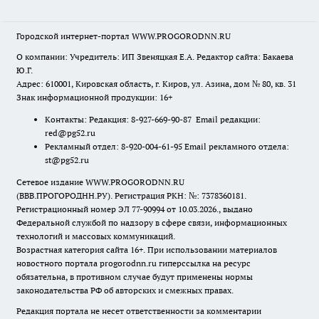
Городской интернет-портал WWW.PROGORODNN.RU
О компании: Учредитель: ИП Звеняцкая Е.А. Редактор сайта: Бакаева
Ю.Г.
Адрес: 610001, Кировская область, г. Киров, ул. Азина, дом № 80, кв. 31
Знак информационной продукции: 16+
Контакты: Редакция: 8-927-669-90-87 Email редакции:
red@pg52.ru
Рекламный отдел: 8-920-004-61-95 Email рекламного отдела:
st@pg52.ru
Сетевое издание WWW.PROGORODNN.RU
(ВВВ.ПРОГОРОДНН.РУ). Регистрация РКН: №: 7378360181.
Регистрационный номер ЭЛ 77-90994 от 10.03.2026., выдано
Федеральной службой по надзору в сфере связи, информационных
технологий и массовых коммуникаций.
Возрастная категория сайта 16+. При использовании материалов
новостного портала progorodnn.ru гиперссылка на ресурс
обязательна
,
в противном случае будут применены нормы
законодательства РФ об авторских и смежных правах.
Редакция портала не несет ответственности за комментарии