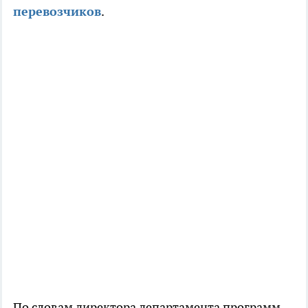
перевозчиков
.
По словам директора департамента программ