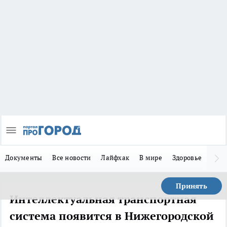
Документы
Все новости
Лайфхак
В мире
Здоровье
Зака
Принять
Интеллектуальная транспортная
система появится в Нижегородской