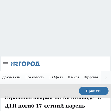
Документы
Все новости
Лайфхак
В мире
Здоровье
Зака
Принять
Страшная авария на Автозаводе: в
ДТП погиб 17-летний парень