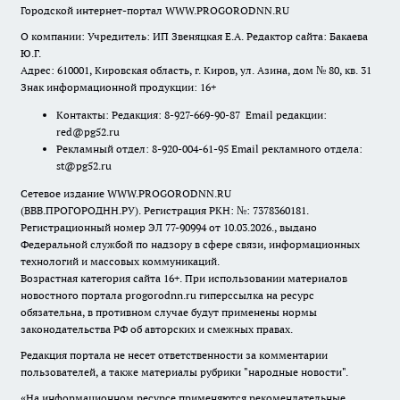
Городской интернет-портал WWW.PROGORODNN.RU
О компании: Учредитель: ИП Звеняцкая Е.А. Редактор сайта: Бакаева
Ю.Г.
Адрес: 610001, Кировская область, г. Киров, ул. Азина, дом № 80, кв. 31
Знак информационной продукции: 16+
Контакты: Редакция: 8-927-669-90-87 Email редакции:
red@pg52.ru
Рекламный отдел: 8-920-004-61-95 Email рекламного отдела:
st@pg52.ru
Сетевое издание WWW.PROGORODNN.RU
(ВВВ.ПРОГОРОДНН.РУ). Регистрация РКН: №: 7378360181.
Регистрационный номер ЭЛ 77-90994 от 10.03.2026., выдано
Федеральной службой по надзору в сфере связи, информационных
технологий и массовых коммуникаций.
Возрастная категория сайта 16+. При использовании материалов
новостного портала progorodnn.ru гиперссылка на ресурс
обязательна
,
в противном случае будут применены нормы
законодательства РФ об авторских и смежных правах.
Редакция портала не несет ответственности за комментарии
пользователей, а также материалы рубрики "народные новости".
«На информационном ресурсе применяются рекомендательные