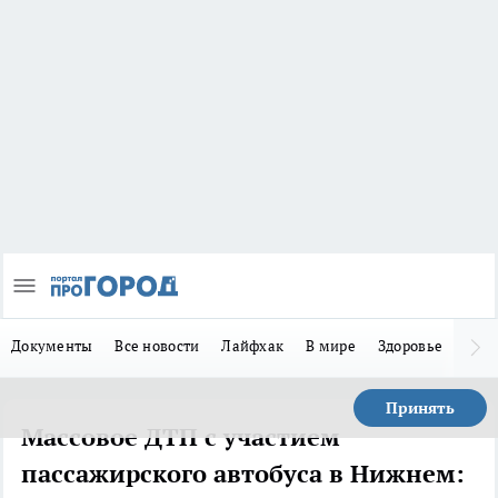
Документы
Все новости
Лайфхак
В мире
Здоровье
Зака
Принять
Массовое ДТП с участием
пассажирского автобуса в Нижнем: