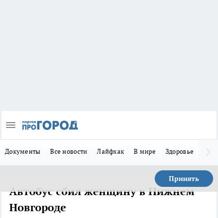
Документы
Все новости
Лайфхак
В мире
Здоровье
Зака
Принять
Автобус сбил женщину в Нижнем
Новгороде