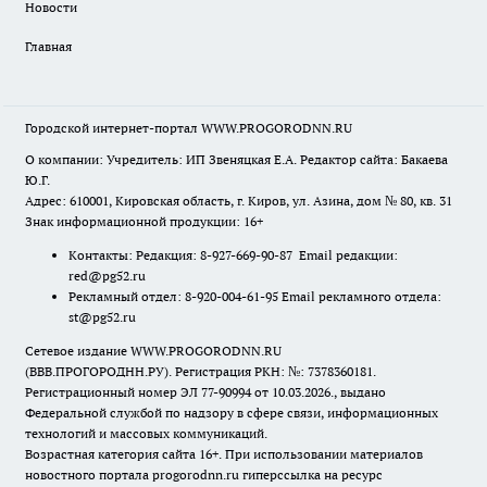
Новости
Главная
Городской интернет-портал WWW.PROGORODNN.RU
О компании: Учредитель: ИП Звеняцкая Е.А. Редактор сайта: Бакаева
Ю.Г.
Адрес: 610001, Кировская область, г. Киров, ул. Азина, дом № 80, кв. 31
Знак информационной продукции: 16+
Контакты: Редакция: 8-927-669-90-87 Email редакции:
red@pg52.ru
Рекламный отдел: 8-920-004-61-95 Email рекламного отдела:
st@pg52.ru
Сетевое издание WWW.PROGORODNN.RU
(ВВВ.ПРОГОРОДНН.РУ). Регистрация РКН: №: 7378360181.
Регистрационный номер ЭЛ 77-90994 от 10.03.2026., выдано
Федеральной службой по надзору в сфере связи, информационных
технологий и массовых коммуникаций.
Возрастная категория сайта 16+. При использовании материалов
новостного портала progorodnn.ru гиперссылка на ресурс