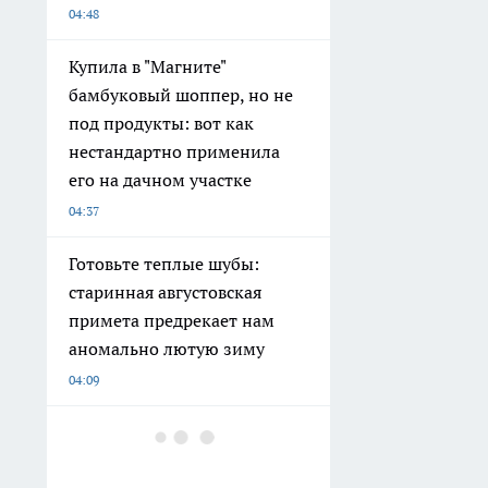
04:48
Купила в "Магните"
бамбуковый шоппер, но не
под продукты: вот как
нестандартно применила
его на дачном участке
04:37
Готовьте теплые шубы:
старинная августовская
примета предрекает нам
аномально лютую зиму
04:09
Обнаружила в «Магните»
офигенный кофе за