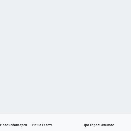
 Новочебоксарск
Наша Газета
Про Город Иваново