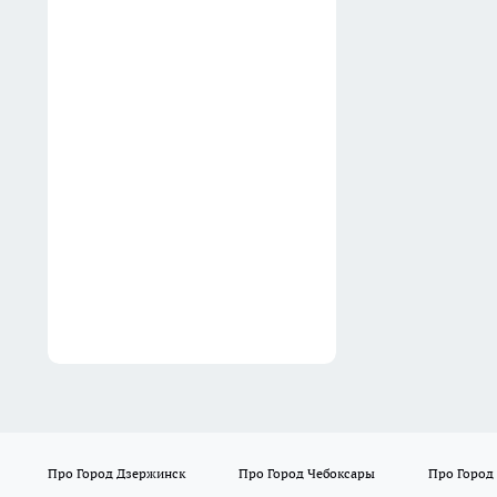
копейки: открываю пачку —
и кухня превращается в
венское кафе
03:02
Не куст, а малиновый
фонтан: обрезаю ветки по
соболевской технике и
собираю до 10 кг ягод
02:32
Про Город Дзержинск
Про Город Чебоксары
Про Город