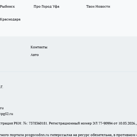
 Рыбинск
Про Город Уфа
Твои Новости
 Краснодара
Контакты
Авто
Г.
.ru
@pg52.ru
я РКН: №: 7378360181. Регистрационный номер ЭЛ 77-90994 от 10.03.2026., 
тного портала progorodnn.ru гиперссылка на ресурс обязательна
,
в противном 