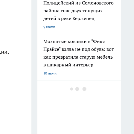
Полицейский из Семеновского
района спас двух тонущих
детей в реке Керженец
9 июля
Мохнатые коврики в "Фикс
Прайсе" взяла не под обувь: вот
ции,
как превратила старую мебель
в шикарный интерьер
10 июля
После 60 гоните друзей в шею:
совет великой Бехтеревой - не
превратиться в овощ на пенсии
14 июля
Гигант с нежной душой: как