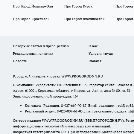
Про Город Йошкар-Ола
Про Город Курск
Про Город
Про Город Ярославль
Про Город Владивосток
Про Город
Обзорные статьи и пресс-релизы
О нас
Редакционная политика
Условия труда
Новости
Главная
Городской интернет-портал WWW.PROGORODNN.RU
О компании: Учредитель: ИП Звеняцкая Е.А. Редактор сайта: Бакаева Ю.
Адрес: 610001, Кировская область, г. Киров, ул. Азина, дом № 80, кв. 31
Знак информационной продукции: 16+
Контакты: Редакция: 8-927-669-90-87 Email редакции: red@pg52
Рекламный отдел: 8-920-004-61-95 Email рекламного отдела: st
Сетевое издание WWW.PROGORODNN.RU (ВВВ.ПРОГОРОДНН.РУ). Регистраци
информационных технологий и массовых коммуникаций.
Возрастная категория сайта 16+. При использовании материалов новос