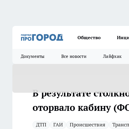
Общество
Инц
Документы
Все новости
Лайфхак
В результате столкн
оторвало кабину (Ф
ДТП
ГАИ
Происшествия
Транс