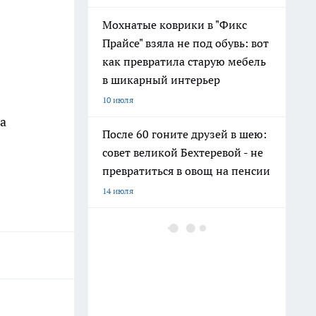
Мохнатые коврики в "Фикс
Прайсе" взяла не под обувь: вот
как превратила старую мебель
в шикарный интерьер
10 июля
а
После 60 гоните друзей в шею:
совет великой Бехтеревой - не
превратиться в овощ на пенсии
14 июля
Гигант с нежной душой: как
создать белоснежную стену
цветов, от которой
невозможно отвести взгляд
13 июля