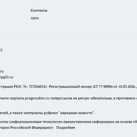
Контакты
Авто
Г.
.ru
@pg52.ru
я РКН: №: 7378360181. Регистрационный номер ЭЛ 77-90994 от 10.03.2026., 
тного портала progorodnn.ru гиперссылка на ресурс обязательна
,
в противном 
елей, а также материалы рубрики "народные новости".
гии (информационные технологии предоставления информации на основе сбор
итории Российской Федерации)».
Подробнее