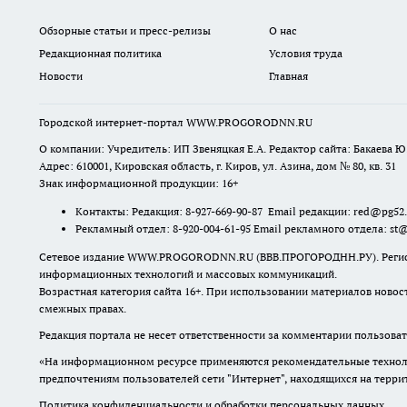
Обзорные статьи и пресс-релизы
О нас
Редакционная политика
Условия труда
Новости
Главная
Городской интернет-портал WWW.PROGORODNN.RU
О компании: Учредитель: ИП Звеняцкая Е.А. Редактор сайта: Бакаева Ю.
Адрес: 610001, Кировская область, г. Киров, ул. Азина, дом № 80, кв. 31
Знак информационной продукции: 16+
Контакты: Редакция: 8-927-669-90-87 Email редакции: red@pg52
Рекламный отдел: 8-920-004-61-95 Email рекламного отдела: st
Сетевое издание WWW.PROGORODNN.RU (ВВВ.ПРОГОРОДНН.РУ). Регистраци
информационных технологий и массовых коммуникаций.
Возрастная категория сайта 16+. При использовании материалов новос
смежных правах.
Редакция портала не несет ответственности за комментарии пользоват
«На информационном ресурсе применяются рекомендательные техноло
предпочтениям пользователей сети "Интернет", находящихся на терр
Политика конфиденциальности и обработки персональных данных