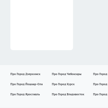
почему не кормит родню
15:38
Про Город Дзержинск
Про Город Чебоксары
Про Город
Про Город Йошкар-Ола
Про Город Курск
Про Город
Про Город Ярославль
Про Город Владивосток
Про Город