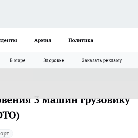
иденты
Армия
Политика
В мире
Здоровье
Заказать рекламу
овения 3 машин грузовику
ОТО)
порт