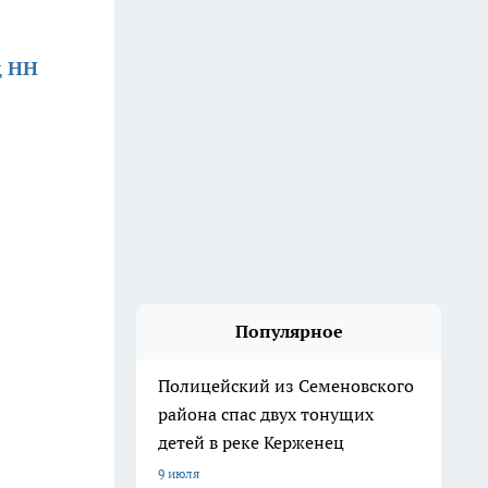
д НН
Популярное
Полицейский из Семеновского
района спас двух тонущих
детей в реке Керженец
9 июля