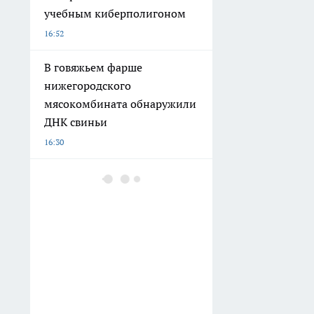
учебным киберполигоном
16:52
В говяжьем фарше
нижегородского
мясокомбината обнаружили
ДНК свиньи
16:30
Юный нижегородец,
набравший 300 баллов на
ЕГЭ поступил в "бауманку"
16:19
Лучше сгниют на ветке – чем
раздам хоть одно яблоко:
жительница села объяснила,