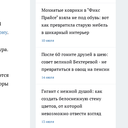
Мохнатые коврики в "Фикс
Прайсе" взяла не под обувь: вот
1
как превратила старую мебель
ону
.
в шикарный интерьер
10 июля
ура.
После 60 гоните друзей в шею:
совет великой Бехтеревой - не
превратиться в овощ на пенсии
ются
14 июля
торы
Гигант с нежной душой: как
создать белоснежную стену
цветов, от которой
невозможно отвести взгляд
13 июля