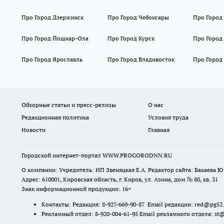
Про Город Дзержинск
Про Город Чебоксары
Про Город
Про Город Йошкар-Ола
Про Город Курск
Про Город
Про Город Ярославль
Про Город Владивосток
Про Город
Обзорные статьи и пресс-релизы
О нас
Редакционная политика
Условия труда
Новости
Главная
Городской интернет-портал WWW.PROGORODNN.RU
О компании: Учредитель: ИП Звеняцкая Е.А. Редактор сайта: Бакаева Ю.
Адрес: 610001, Кировская область, г. Киров, ул. Азина, дом № 80, кв. 31
Знак информационной продукции: 16+
Контакты: Редакция: 8-927-669-90-87 Email редакции: red@pg52
Рекламный отдел: 8-920-004-61-95 Email рекламного отдела: st