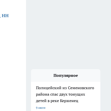
д НН
Популярное
Полицейский из Семеновского
района спас двух тонущих
детей в реке Керженец
9 июля