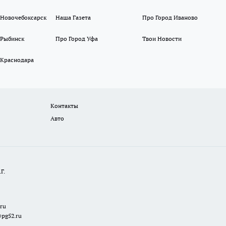
 Новочебоксарск
Наша Газета
Про Город Иваново
 Рыбинск
Про Город Уфа
Твои Новости
 Краснодара
Контакты
Авто
Г.
.ru
@pg52.ru